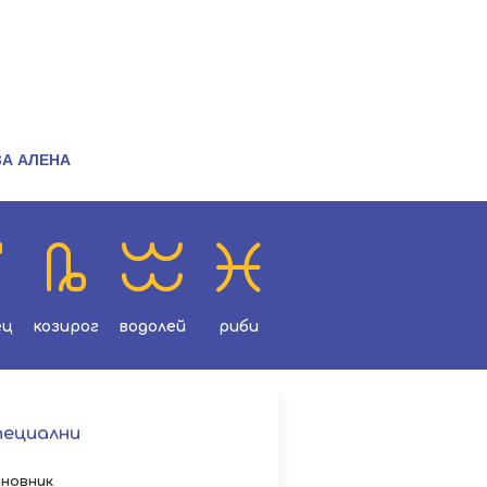
ЗА АЛЕНА
ец
козирог
водолей
риби
пециални
новник