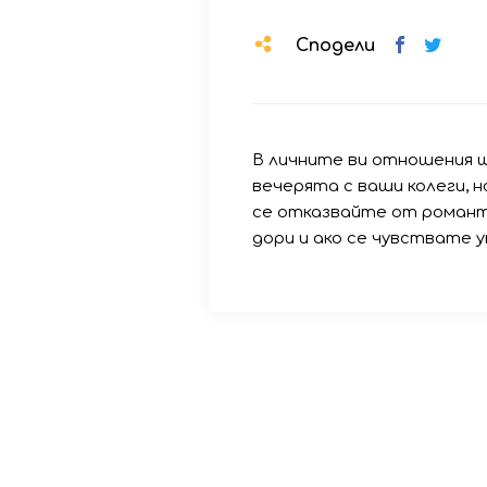
Сподели
В личните ви отношения 
вечерята с ваши колеги, 
се отказвайте от романт
дори и ако се чувствате у