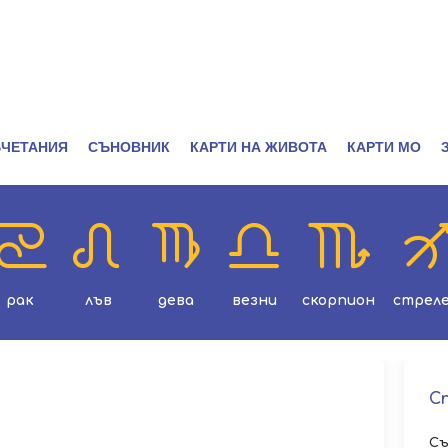
ЧЕТАНИЯ
СЪНОВНИК
КАРТИ НА ЖИВОТА
КАРТИ МО
рак
лъв
дева
везни
скорпион
стрел
С
Съ