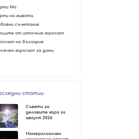
рти Мо
рти на живота
бовни съчетания
аците от източния хороскоп
роскоп на България
сечен хороскоп за дами
оследни статии
Съвети за
деловите хора за
август 2026
Номерологичен