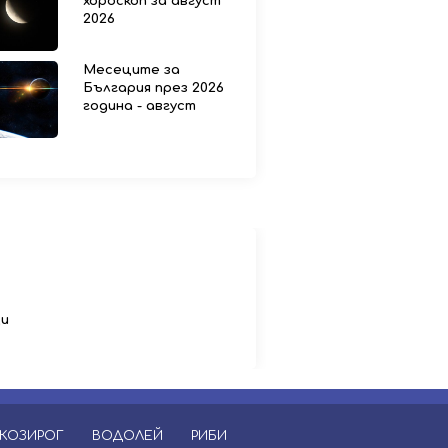
хороскоп за август
2026
Месеците за
България през 2026
година - август
ци
КОЗИРОГ
ВОДОЛЕЙ
РИБИ