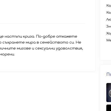
Ка
Ка
Лю
Зн
Хо
ще настъпи криза. По-добре откажете
Ме
но съхранете мира в семейството си. Не
ичните мигове и сексуални удоволствия,
морени.
П