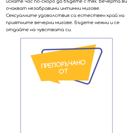
искате час по-скоро да бъдете с тях. Вечерта ви
очакват незабравими интимни мигове.
Сексуалните удоволствия са естествен край на
приятните вечерни мигове. Бъдете нежни и се
отдайте на чувствата си.