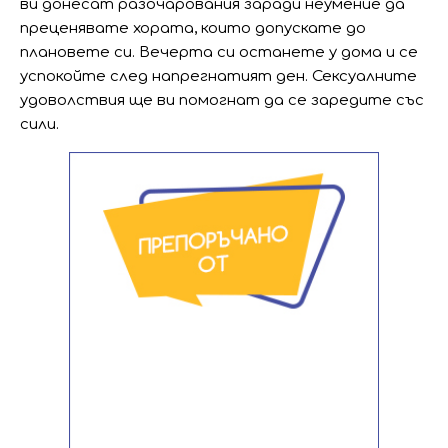
ви донесат разочарования заради неумение да
преценявате хората, които допускате до
плановете си. Вечерта си останете у дома и се
успокойте след напрегнатият ден. Сексуалните
удоволствия ще ви помогнат да се заредите със
сили.