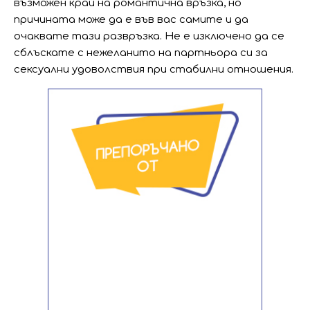
възможен край на романтична връзка, но
причината може да е във вас самите и да
очаквате тази развръзка. Не е изключено да се
сблъскате с нежеланито на партньора си за
сексуални удоволствия при стабилни отношения.