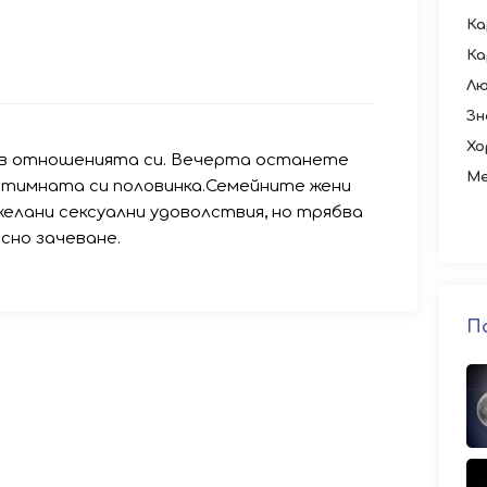
Ка
Ка
Лю
Зн
Хо
 в отношенията си. Вечерта останете
Ме
нтимната си половинка.Семейните жени
елани сексуални удоволствия, но трябва
есно зачеване.
П