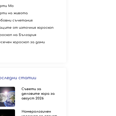
рти Мо
рти на живота
бовни съчетания
аците от източния хороскоп
роскоп на България
сечен хороскоп за дами
оследни статии
Съвети за
деловите хора за
август 2026
Номерологичен