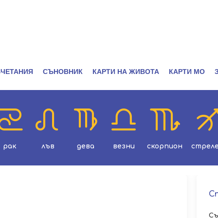
ЧЕТАНИЯ
СЪНОВНИК
КАРТИ НА ЖИВОТА
КАРТИ МО
рак
лъв
дева
везни
скорпион
стрел
С
Съ