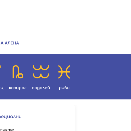
ЗА АЛЕНА
ец
козирог
водолей
риби
пециални
новник