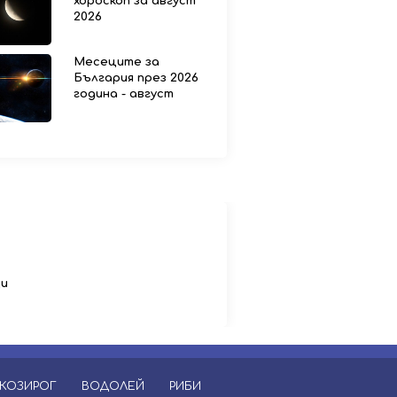
хороскоп за август
2026
Месеците за
България през 2026
година - август
ци
КОЗИРОГ
ВОДОЛЕЙ
РИБИ