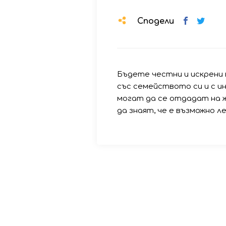
Сподели
Бъдете честни и искрени
със семейството си и с и
могат да се отдадат на ж
да знаят, че е възможно л