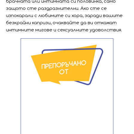
брачната или интимната си половинка, само
защото сте раздразнителни. Ако сте се
изпокарали с любимите си хора, заради вашите
безкрайни капризи, очаквайте да ви откажат
интимните мигове и сексуалните удоволствия.