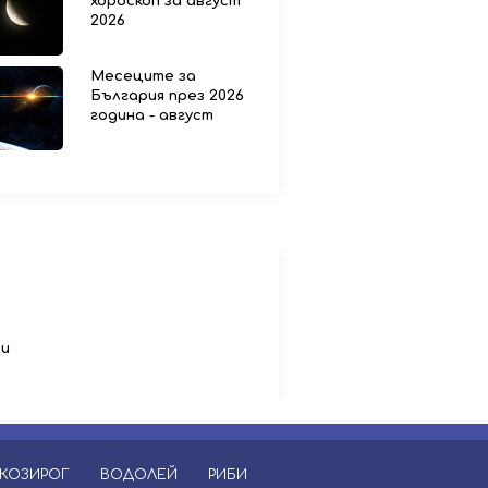
хороскоп за август
2026
Месеците за
България през 2026
година - август
ци
КОЗИРОГ
ВОДОЛЕЙ
РИБИ