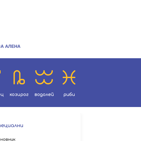
ЗА АЛЕНА
ец
козирог
водолей
риби
пециални
новник