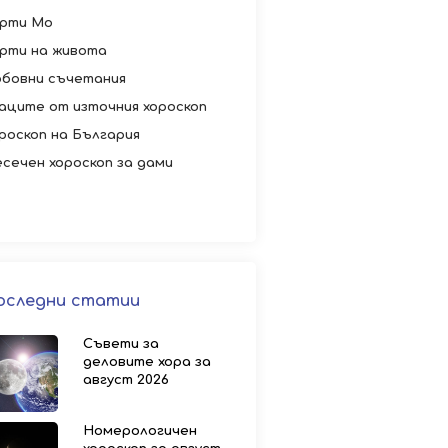
рти Мо
рти на живота
бовни съчетания
аците от източния хороскоп
роскоп на България
сечен хороскоп за дами
оследни статии
Съвети за
деловите хора за
август 2026
Номерологичен