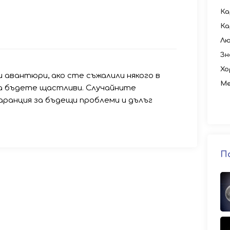
Ка
Ка
Лю
Зн
Хо
и авантюри, ако сте съжалили някого в
Ме
а бъдете щастливи. Случайните
аранция за бъдещи проблеми и дълъг
П