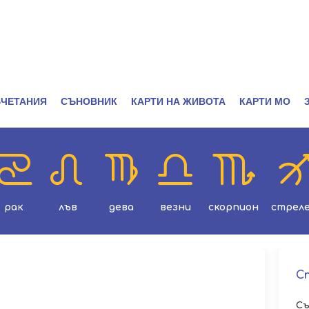
ЧЕТАНИЯ
СЪНОВНИК
КАРТИ НА ЖИВОТА
КАРТИ МО
рак
лъв
дева
везни
скорпион
стрел
С
Съ