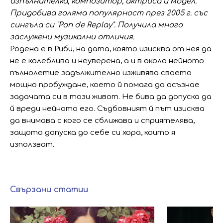
изпълнителка, композитор, актриса и модел.
Придобива голяма популярност през 2005 г. със
сингъла си "Pon de Replay". Получила много
заслужени музикални отличия.
Родена е в Риби, на дата, която изисква от нея да
не е колеблива и неуверена, а и в около нейното
пълнолетие задължително изживява своето
мощно пробуждане, което й помага да осъзнае
задачата си в този живот. Не бива да допуска да
й вреди нейното его. Съдбовният й път изисква
да внимава с кого се сближава и сприятелява,
защото допуска до себе си хора, които я
използват.
Свързани статии