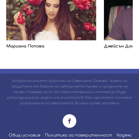
Мариана Попова
Джейсън Доно
Астрологичните прогнози на Светлана Тилкова - Алена са
защитени от Закона на авторското право и сродните му
права. Никаква част от тези материали не може да бъде
репродуцирана изцяло или в частност без изричното писмено
разрешение на авторката. Всички права запазени
Общи условия
Политика за поверителност
Кодекс