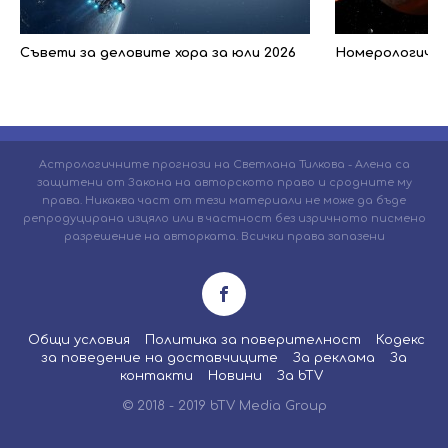
Съвети за деловите хора за юли 2026
Номерологичен 
Астрологичните прогнози на Светлана Тилкова - Алена са
защитени от Закона на авторското право и сродните му
права. Никаква част от тези материали не може да бъде
репродуцирана изцяло или в частност без изричното писмено
разрешение на авторката. Всички права запазени
Общи условия
Политика за поверителност
Кодекс
за поведение на доставчиците
За реклама
За
контакти
Новини
За bTV
© 2018 - 2019 bTV Media Group