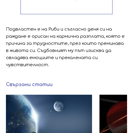
Подвластен е на Риби и съгласно деня си на
раждане е орисан на кармична разплата, която е
причина за трудностите, през които преминава
в живота си. Съдбовният му път изисква да
овладява емоциите и прекалената си
чувствителност.
Свързани статии