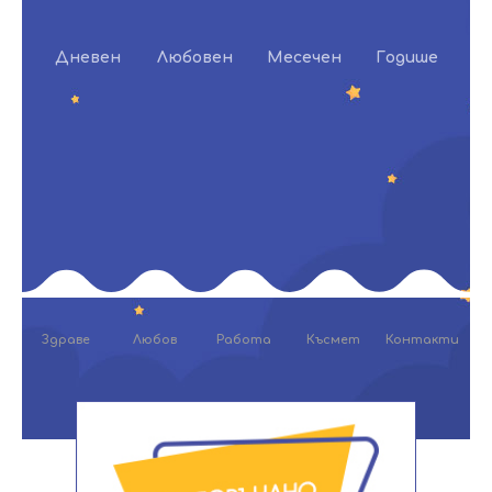
Дневен
Любовен
Месечен
Годишен
Здраве
Любов
Работа
Късмет
Контакти