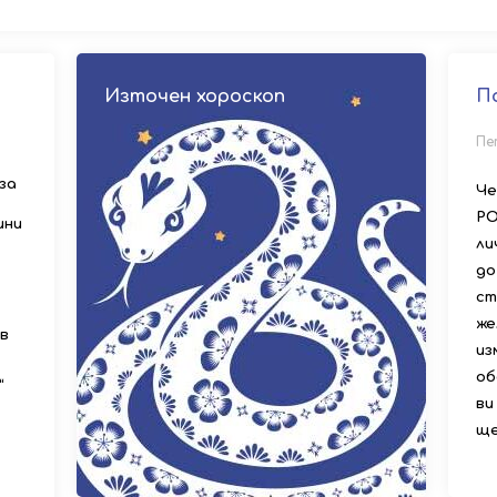
Източен хороскоп
П
Пе
за
Че
РО
ини
ли
до
ст
же
в
из
об
“
ви
ще