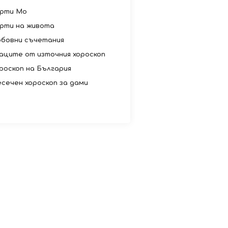
рти Мо
рти на живота
бовни съчетания
аците от източния хороскоп
роскоп на България
сечен хороскоп за дами