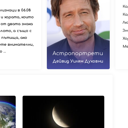
Ка
лизнаци в 06.08
Ка
 и хората, които
Лю
 от двата знака
Зн
рлото, а също с
 пътища, ако
Хо
ете внимателни,
Ме
...
Астропортрети
Дейвид Уилям Духовни