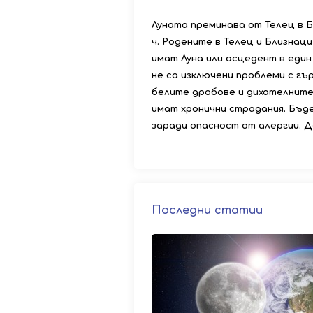
Луната преминава от Телец в Б
ч. Родените в Телец и Близнаци
имат Луна или асцедент в един
не са изключени проблеми с гъ
белите дробове и дихателните
имат хронични страдания. Бъд
заради опасност от алергии. До 
Последни статии