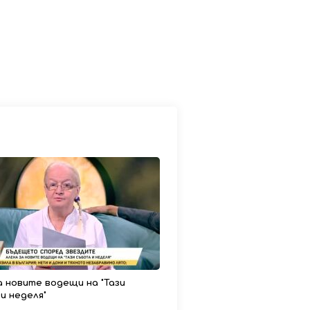
а новите водещи на "Тази
и неделя"