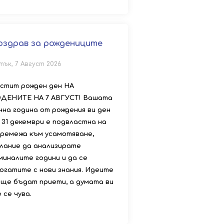
оздрав за рождениците
тък, 7 Август 2026
стит рожден ден НА
ДЕНИТЕ НА 7 АВГУСТ! Вашата
чна година от рождения ви ден
 31 декември е подвластна на
ремежа към усамотяване,
лание да анализирате
миналите години и да се
огатите с нови знания. Идеите
 ще бъдат приети, а думата ви
 се чува.