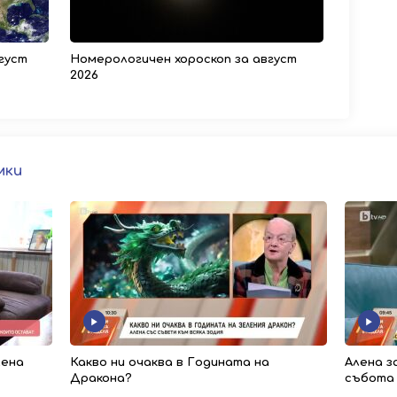
густ
Номерологичен хороскоп за август
2026
мки
лена
Какво ни очаква в Годината на
Алена з
Дракона?
събота 