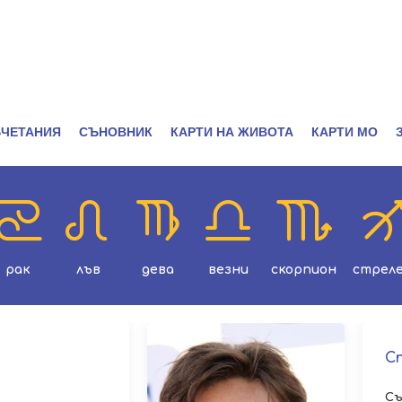
ЧЕТАНИЯ
СЪНОВНИК
КАРТИ НА ЖИВОТА
КАРТИ МО
рак
лъв
дева
везни
скорпион
стрел
С
Съ