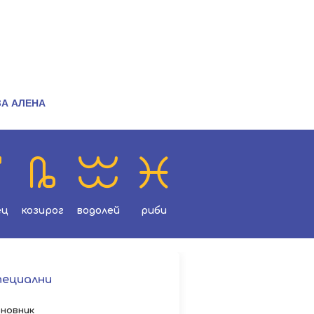
ЗА АЛЕНА
ец
козирог
водолей
риби
пециални
новник