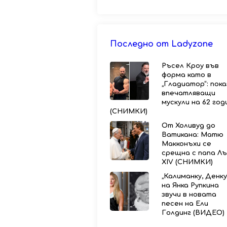
Последно от Ladyzone
Ръсел Кроу във
форма като в
„Гладиатор“: пока
впечатляващи
мускули на 62 год
(СНИМКИ)
От Холивуд до
Ватикана: Матю
Макконъхи се
срещна с папа Лъ
XIV (СНИМКИ)
„Калиманку, Денку
на Янка Рупкина
звучи в новата
песен на Ели
Голдинг (ВИДЕО)