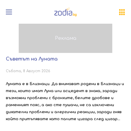
Съветът на Луната
Събота, 8 Август 2026
Луната е в Близнаци. Да внимават родени в Близнаци и
тези, които имат Луна или асцедент в знака, заради
възможни проблеми с бронхите, белите дробове и
раменният пояс, а ако сте пушачи, не са изключени
дихателни проблеми и алергични реакции, заради гняв
който притъпявате като палите цигара след цигар...