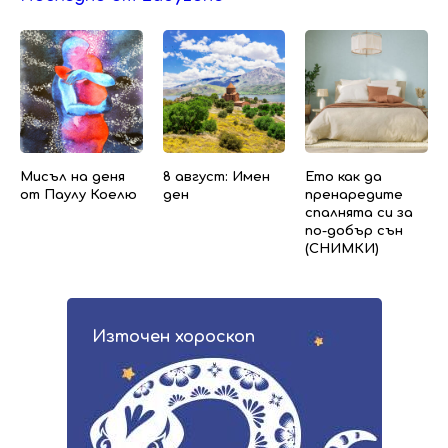
Мисъл на деня
8 август: Имен
Ето как да
от Паулу Коелю
ден
пренаредите
спалнята си за
по-добър сън
(СНИМКИ)
Източен хороскоп