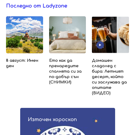
Последно от Ladyzone
8 август: Имен
Ето как да
Домашен
ден
пренаредите
сладолед с
спалнята си за
бира: Летният
по-добър сън
десерт, който
(СНИМКИ)
си заслужава да
опитате
(ВИДЕО)
Източен хороскоп