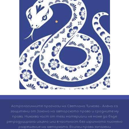
Астрологичните прогнози на Светлана Тилкова - Алена са
защитени от Закона на авторското право и сродните му
права. Никаква част от тези материали не може да бъде
репродуцирана изцяло или в частност без изричното писмено
разрешение на авторката. Всички права запазени