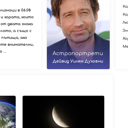
Ка
лизнаци в 06.08
Ка
 и хората, които
Лю
 от двата знака
Зн
рлото, а също с
 пътища, ако
Хо
ете внимателни,
Ме
...
Астропортрети
Дейвид Уилям Духовни