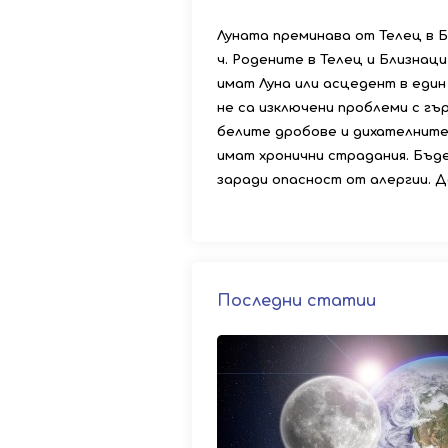
Луната преминава от Телец в Б
ч. Родените в Телец и Близнаци
имат Луна или асцедент в един
не са изключени проблеми с гъ
белите дробове и дихателните
имат хронични страдания. Бъд
заради опасност от алергии. До 
Последни статии