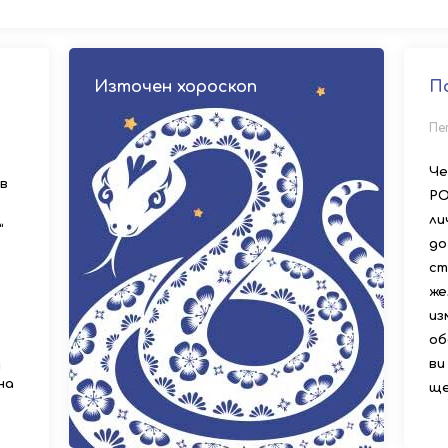
Източен хороскоп
П
Пе
Че
в
РО
ли
“
до
ст
же
из
об
ви
и
на
ще