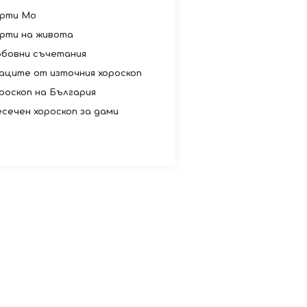
рти Мо
рти на живота
бовни съчетания
аците от източния хороскоп
роскоп на България
сечен хороскоп за дами