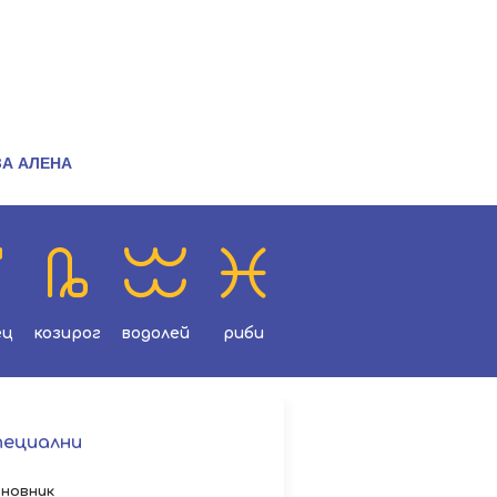
ЗА АЛЕНА
ец
козирог
водолей
риби
пециални
новник