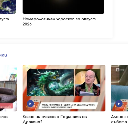
густ
Номерологичен хороскоп за август
2026
мки
лена
Какво ни очаква в Годината на
Алена з
Дракона?
събота 