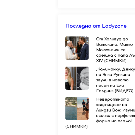
Последно от Ladyzone
От Холивуд до
Ватикана: Матю
Макконъхи се
срещна с папа Лъ
XIV (СНИМКИ)
„Калиманку, Денку
на Янка Рупкина
звучи в новата
песен на Ели
Голдинг (ВИДЕО)
Невероятното
завръщане на
Линдзи Вон: Изум
всички с перфект
форма на плажа!
(СНИМКИ)