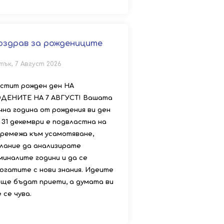
оздрав за рождениците
тък, 7 Август 2026
стит рожден ден НА
ДЕНИТЕ НА 7 АВГУСТ! Вашата
чна година от рождения ви ден
 31 декември е подвластна на
ремежа към усамотяване,
лание да анализирате
миналите години и да се
огатите с нови знания. Идеите
 ще бъдат приети, а думата ви
 се чува.