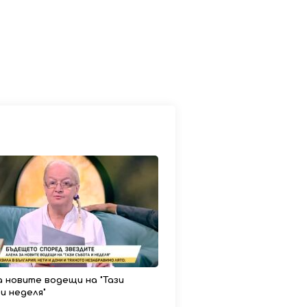
а новите водещи на "Тази
и неделя"