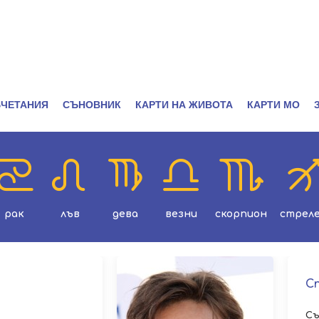
ЧЕТАНИЯ
СЪНОВНИК
КАРТИ НА ЖИВОТА
КАРТИ МО
рак
лъв
дева
везни
скорпион
стрел
С
Съ